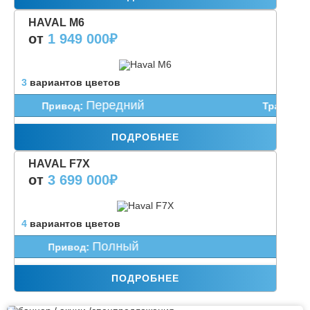
HAVAL M6
от
1 949 000
₽
3
вариантов цветов
Передний
Привод:
Трансмиссия
ПОДРОБНЕЕ
HAVAL F7X
от
3 699 000
₽
4
вариантов цветов
Полный
Привод:
Трансм
ПОДРОБНЕЕ