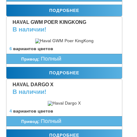
ПОДРОБНЕЕ
HAVAL GWM POER KINGKONG
В наличии!
6
вариантов цветов
Полный
Привод:
Трансмисс
ПОДРОБНЕЕ
HAVAL DARGO X
В наличии!
4
вариантов цветов
Полный
Привод:
Трансми
ПОДРОБНЕЕ